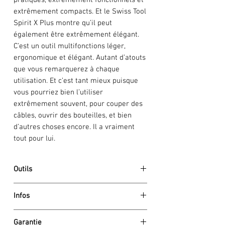
extrêmement compacts. Et le Swiss Tool
Spirit X Plus montre qu’il peut
également être extrêmement élégant.
C’est un outil multifonctions léger,
ergonomique et élégant. Autant d’atouts
que vous remarquerez à chaque
utilisation. Et c’est tant mieux puisque
vous pourriez bien l’utiliser
extrêmement souvent, pour couper des
câbles, ouvrir des bouteilles, et bien
d’autres choses encore. Il a vraiment
tout pour lui.
Outils
tire-bouchon
Infos
pince à bec effilé
coupe-fil pour fils fins et souples
Dimensions
jusqu'à 40 HRC
Garantie