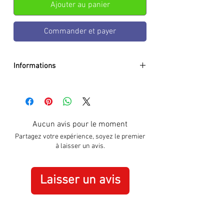
Ajouter au panier
Commander et payer
Informations
DIAMETER:
32.5mm
CASE:
Stainless Steel
DIAL:
Silver
GLASS:
Sapphire Crystal
Aucun avis pour le moment
BRACELET:
Genuine Leather Brown
Partagez votre expérience, soyez le premier
WATER RESISTANCE:
100m / 10 ATM
à laisser un avis.
MOVEMENT:
Quartz
SPECIAL:
Date
ORIGIN:
Swiss Made
Laisser un avis
WARRANTY:
3 Years International