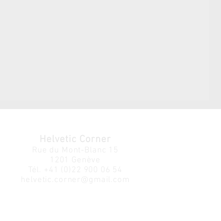
Helvetic Corner
Rue du Mont-Blanc 15
1201 Genève
Tél.
+41 (0)22 900 06 54
helvetic.corner@gmail.com