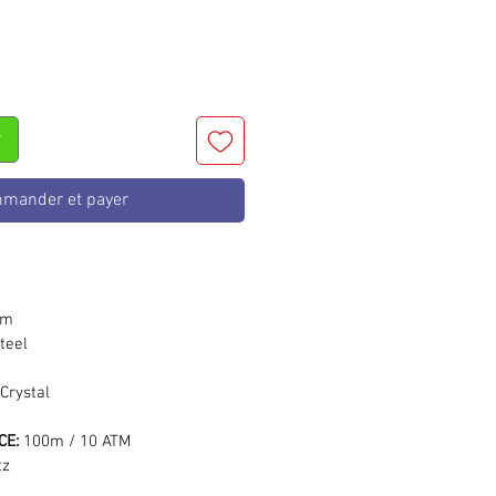
r
mander et payer
mm
teel
Crystal
CE:
100m / 10 ATM
tz