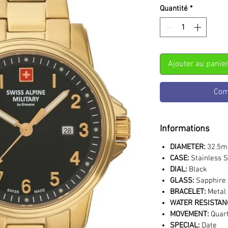
Quantité
*
Ajouter au panie
Com
Informations
DIAMETER:
32.5
CASE:
Stainless S
DIAL:
Black
GLASS:
Sapphire 
BRACELET:
Metal
WATER RESISTAN
MOVEMENT:
Quar
SPECIAL:
Date