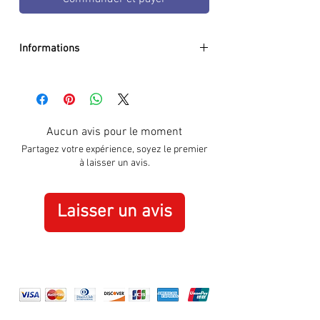
Informations
DIAMETER:
43mm
CASE:
Black PVD
DIAL:
Black
GLASS:
Sapphire Crystal
Aucun avis pour le moment
BRACELET:
Silicon Red
Partagez votre expérience, soyez le premier
WATER RESISTANCE:
100m / 10 ATM
à laisser un avis.
MOVEMENT:
Quartz
SPECIAL:
Date
ORIGIN:
Swiss Made
Laisser un avis
WARRANTY:
3 Years International