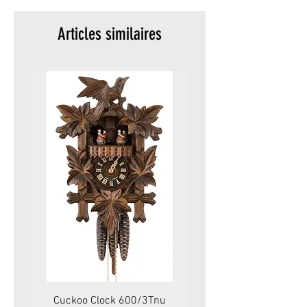
Articles similaires
Cuckoo Clock 600/3Tnu
Cuckoo Clock 479