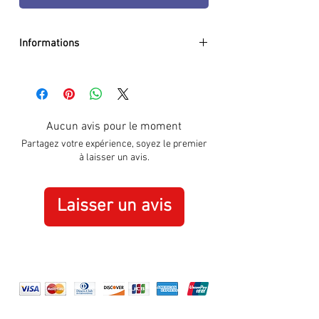
Informations
DIAMETER:
40mm
CASE:
Stainless Steel
DIAL:
Black
GLASS:
Sapphire Crystal
Aucun avis pour le moment
BRACELET:
Genuine Leather
Partagez votre expérience, soyez le premier
WATER RESISTANCE:
100m / 10 ATM
à laisser un avis.
MOVEMENT:
Quartz
SPECIAL:
Date
ORIGIN:
Swiss Made
Laisser un avis
WARRANTY:
3 Years International