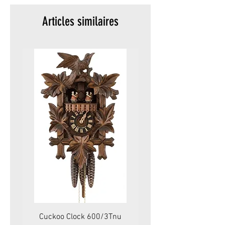
Articles similaires
Cuckoo Clock 600/3Tnu
Cuckoo Clock 479