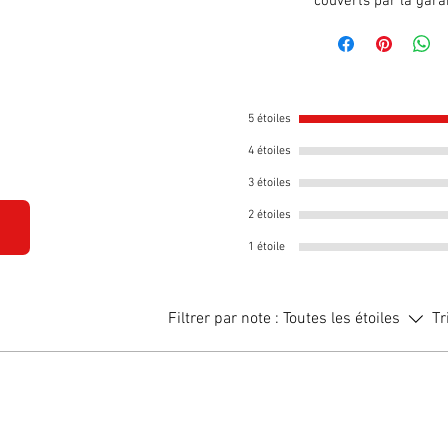
couverts par la gara
5 étoiles
4 étoiles
3 étoiles
2 étoiles
1 étoile
Filtrer par note :
Toutes les étoiles
Tr