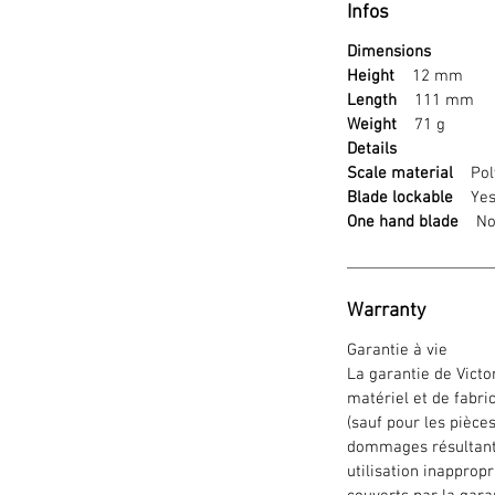
Infos
Dimensions
Height
12 mm
Length
111 mm
Weight
71 g
Details
Scale material
Poly
Blade lockable
Ye
One hand blade
N
Warranty
Garantie à vie
La garantie de Victo
matériel et de fabri
(sauf pour les pièce
dommages résultant
utilisation inappropr