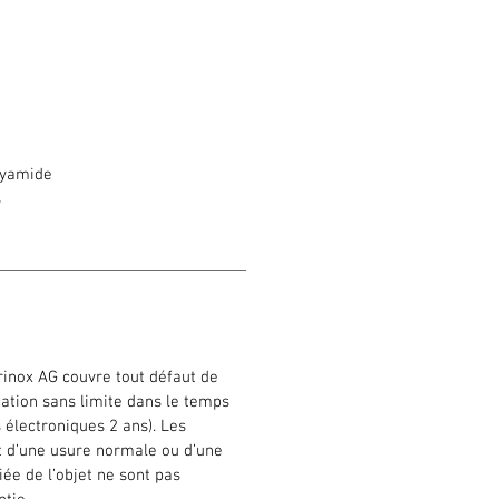
amide
s
o
rinox AG couvre tout défaut de
cation sans limite dans le temps
s électroniques 2 ans). Les
 d’une usure normale ou d’une
iée de l’objet ne sont pas