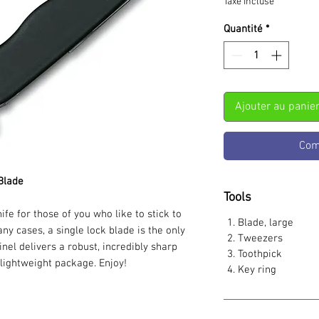
Taxe Incluse
Quantité
*
Ajouter au panie
Com
Blade
Tools
fe for those of you who like to stick to
Blade, large
ny cases, a single lock blade is the only
Tweezers
inel delivers a robust, incredibly sharp
Toothpick
-lightweight package. Enjoy!
Key ring