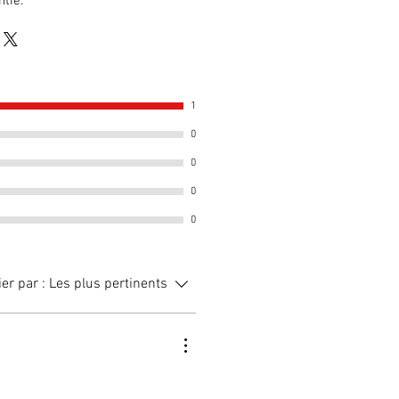
ntie.
1
0
0
0
0
ier par :
Les plus pertinents