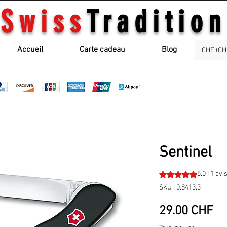
Swiss
Tradition
Accueil
Carte cadeau
Blog
CHF (CH
Sentinel
La note est de 5.0 
5.0 | 1 avi
SKU : 0.8413.3
Pr
29.00 CHF