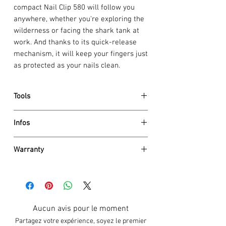
compact Nail Clip 580 will follow you
anywhere, whether you're exploring the
wilderness or facing the shark tank at
work. And thanks to its quick-release
mechanism, it will keep your fingers just
as protected as your nails clean.
Tools
toothpick
Infos
tweezers
nail clipper
Dimensions
key ring
Warranty
Height 18.5 mm
nail file
Net weight 36 g
Garantie à vie
nail cleaner
La garantie de Victorinox AG couvre tout
small blade
Details
défaut de matériel et de fabrication
serrated edge scissors
scale material ABS / Cellidor
sans limite dans le temps (sauf pour les
Aucun avis pour le moment
Size 65 mm
pièces électroniques 2 ans). Les
Blade lockable No
Partagez votre expérience, soyez le premier
dommages résultant d’une usure