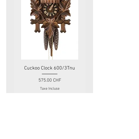
Cuckoo Clock 600/3Tnu
Cuckoo Clock 479
Prix
575.00 CHF
Taxe Incluse
Swiss Tradition
Rue du Mont-Blanc 11