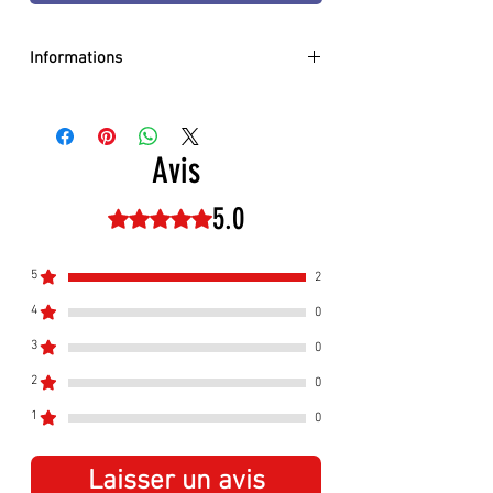
Informations
Fabricant:
Engstler
Mouvement:
Mécanique (1 jour)
Piles:
-
Avis
Hauteur:
20 cm / 7,9¨
Largeur:
18 cm / 7.1¨
5.0
Noté 5 sur 5.
Profondeur:
13 cm / 5,1¨
Poids:
1,5 kg / 3,3 lb
Son du coucou:
Toutes les demi-
5
2
heures et toutes les heures
4
0
Musique:
Pas de musique
Mélodies:
Pas de mélodies
3
0
Arrêt:
Manuel de nuit
2
0
Éléments mobiles:
aucun élément
mobile
1
0
Laisser un avis