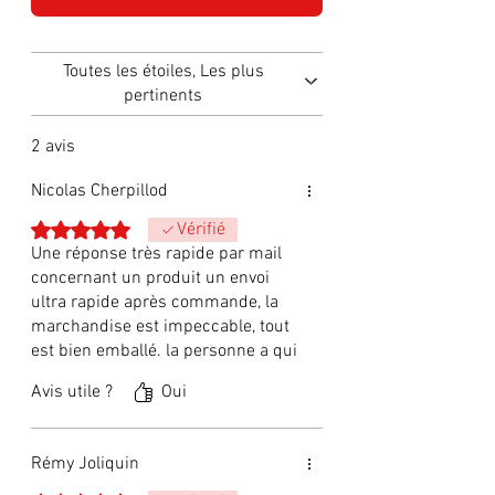
Toutes les étoiles, Les plus
pertinents
2 avis
Nicolas Cherpillod
Noté 5 sur 5.
Vérifié
Une réponse très rapide par mail
concernant un produit un envoi
ultra rapide après commande, la
marchandise est impeccable, tout
est bien emballé. la personne a qui
était destiné le coucou est
Avis utile ?
Oui
enchantée c'est donc une très très
bonne expérience avec cette
boutique merci.
Rémy Joliquin