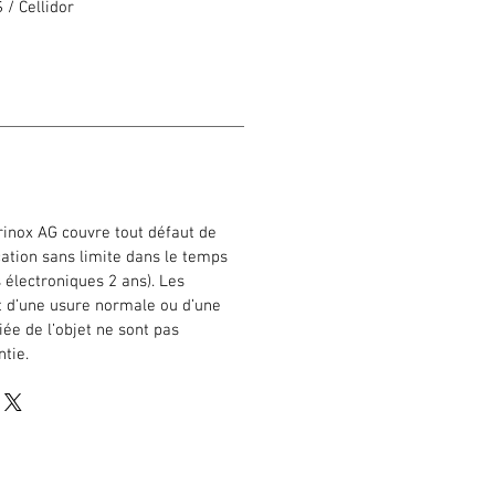
 / Cellidor
o
rinox AG couvre tout défaut de
cation sans limite dans le temps
s électroniques 2 ans). Les
 d’une usure normale ou d’une
iée de l’objet ne sont pas
ntie.