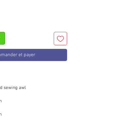
r
mander et payer
d sewing awl
m
m