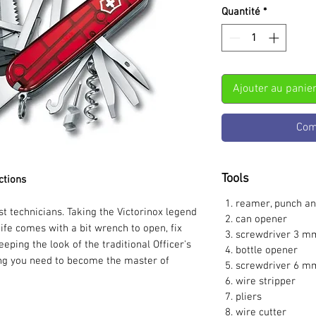
Quantité
*
Ajouter au panie
Com
Tools
ctions
reamer, punch an
t technicians. Taking the Victorinox legend
can opener
nife comes with a bit wrench to open, fix
screwdriver 3 m
eping the look of the traditional Officer's
bottle opener
ing you need to become the master of
screwdriver 6 m
wire stripper
pliers
wire cutter