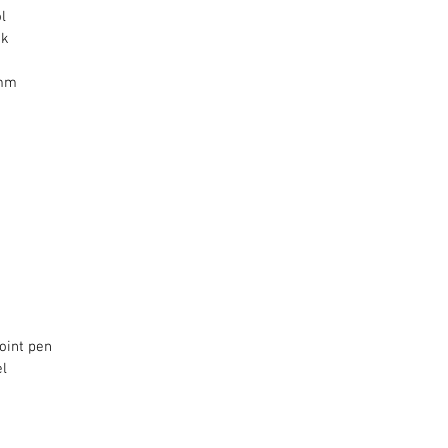
l
ok
 mm
oint pen
el