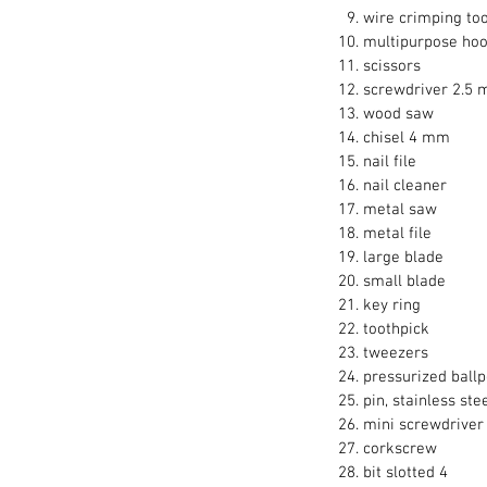
wire crimping too
multipurpose ho
scissors
screwdriver 2.5
wood saw
chisel 4 mm
nail file
nail cleaner
metal saw
metal file
large blade
small blade
key ring
toothpick
tweezers
pressurized ballp
pin, stainless ste
mini screwdriver
corkscrew
bit slotted 4