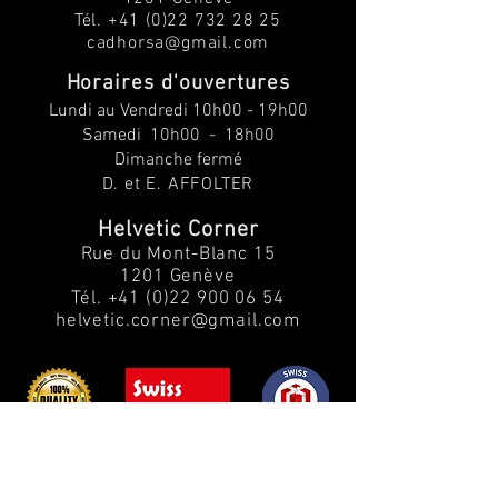
Tél.
+41 (0)22 732 28 25
cadhorsa@gmail.com
Horaires d'ouvertures
Lundi au V
endredi
10h00 - 19h00
Samedi 10h00 - 18h00
Dimanche fermé
D. et E. AFFOLTER
Helvetic Corner
Rue du Mont-Blanc 15
1201 Genève
Tél.
+41 (0)22 900 06 54
helvetic.corner@gmail.com