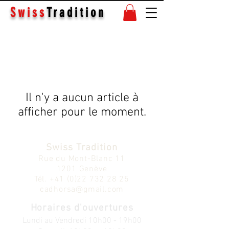
Swiss
Tradition
Il n'y a aucun article à
afficher pour le moment.
Swiss Tradition
Rue du Mont-Blanc 11
1201 Genève
Tél.
+41 (0)22 732 28 25
cadhorsa@gmail.com
Horaires d'ouvertures
Lundi au V
endredi
10h00 - 19h00