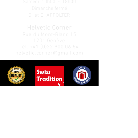
Samedi 10h00 - 18h00
Dimanche fermé
D. et E. AFFOLTER
Helvetic Corner
Rue du Mont-Blanc 15
1201 Genève
Tél.
+41 (0)22 900 06 54
helvetic.corner@gmail.com
Service Clients:
Info:
Politique de confidentialité
À propos
Politique de retour
de nous
Nous contacter