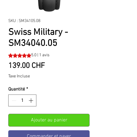
SKU : SM34105.08
Swiss Military -
SM34040.05
La note est de 5.0 sur cinq étoiles selon 1 avis
5.0 | 1 avis
Prix
139.00 CHF
Taxe Incluse
Quantité
*
Ajouter au panier
Commander et payer