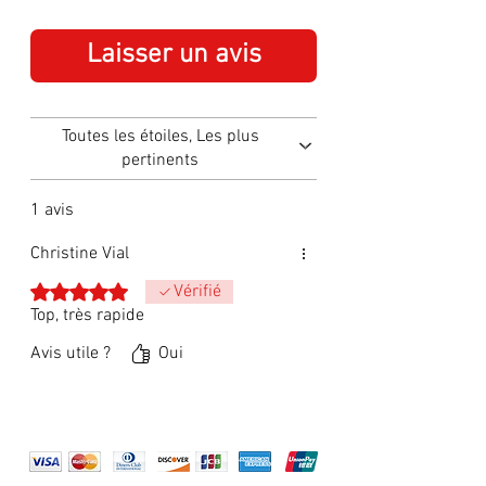
Water Resistance:
10 ATM (100
meters)
Laisser un avis
Packaging:
Original
Toutes les étoiles, Les plus
pertinents
1 avis
Christine Vial
Noté 5 sur 5.
Vérifié
Top, très rapide
Avis utile ?
Oui