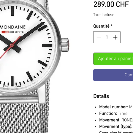
P
289.00 CHF
Taxe Incluse
Quantité
*
Ajouter au panie
Com
Details
Model number:
M
Function:
Time
Movement:
ROND
Movement (type):