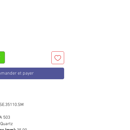
rix
r
mander et payer
SE.35110.SM
A 503
Quartz