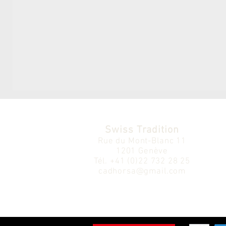
Swiss Tradition
Rue du Mont-Blanc 11
1201 Genève
Tél.
+41 (0)22 732 28 25
cadhorsa@gmail.com