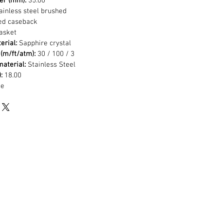
er (mm):
35.00
ainless steel brushed
ed caseback
asket
erial:
Sapphire crystal
(m/ft/atm):
30 / 100 / 3
aterial:
Stainless Steel
:
18.00
de