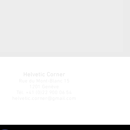
Helvetic Corner
Rue du Mont-Blanc 15
1201 Genève
Tél.
+41 (0)22 900 06 54
helvetic.corner@gmail.com