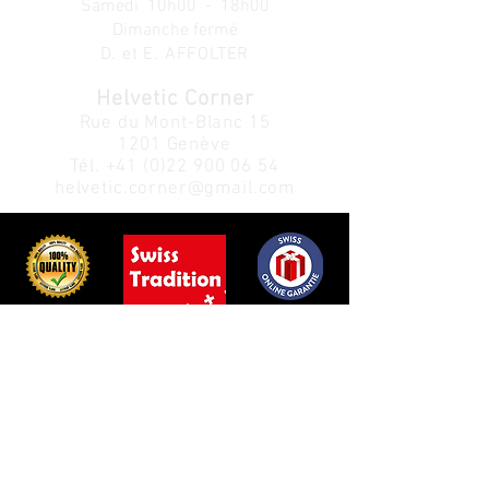
Samedi 10h00 - 18h00
Dimanche fermé
D. et E. AFFOLTER
Helvetic Corner
Rue du Mont-Blanc 15
1201 Genève
Tél.
+41 (0)22 900 06 54
helvetic.corner@gmail.com
Service Clients:
Info:
Politique de confidentialité
À propos
Politique de retour
de nous
Nous contacter