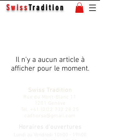
Swiss
Tradition
Il n'y a aucun article à
afficher pour le moment.
Swiss Tradition
Rue du Mont-Blanc 11
1201 Genève
Tél.
+41 (0)22 732 28 25
cadhorsa@gmail.com
Horaires d'ouvertures
Lundi au V
endredi
10h00 - 19h00