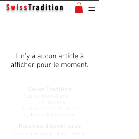
Swiss
Tradition
Il n'y a aucun article à
afficher pour le moment.
Swiss Tradition
Rue du Mont-Blanc 11
1201 Genève
Tél.
+41 (0)22 732 28 25
cadhorsa@gmail.com
Horaires d'ouvertures
Lundi au V
endredi
10h00 - 19h00