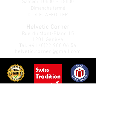
Samedi 10h00 - 18h00
Dimanche fermé
D. et E. AFFOLTER
Helvetic Corner
Rue du Mont-Blanc 15
1201 Genève
Tél.
+41 (0)22 900 06 54
helvetic.corner@gmail.com
Service Clients:
Info:
Politique de confidentialité
À propos
Politique de retour
de nous
Nous contacter