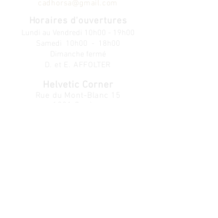
cadhorsa@gmail.com
Horaires d'ouvertures
Lundi au V
endredi
10h00 - 19h00
Samedi 10h00 - 18h00
Dimanche fermé
D. et E. AFFOLTER
Helvetic Corner
Rue du Mont-Blanc 15
1201 Genève
Tél.
+41 (0)22 900 06 54
helvetic.corner@gmail.com
Service Clients:
Info: